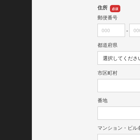
住所
郵便番号
-
郵便番号の上3桁
郵便番号の下4桁
都道府県
市区町村
番地
マンション・ビル