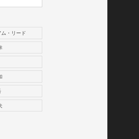
アム・リード
幸
和
吾
夫