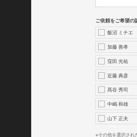
ご依頼をご希望の
飯沼 ミチエ
加藤 善孝
窪田 光祐
近藤 典彦
髙谷 秀司
中嶋 和雄
山下 正夫
※その他を選択され