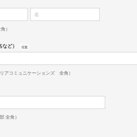
名前の名
全角）
名など）
名など）
リアコミュニケーションズ 全角）
部 全角）