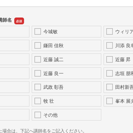
講師名
今城敏
ウィリ
鎌田 佳秋
川添 良
近藤 誠二
近藤 昇
近藤 良一
志垣 朋
武政 彰吾
田村新
牧 壮
峯本 展
その他
た場合は、下記へ講師名をご記入ください。